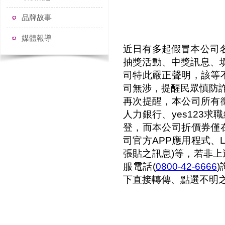
澄
品牌故事
媒體報導
近日有多起假冒本公司
抽獎活動、中獎訊息、
司特此嚴正聲明，該等
司無涉，提醒民眾慎防
再次提醒，本公司所有
人力銀行、
yes123
求職
登，而本公司折價券僅
司官方
APP
應用程式、
張貼之訊息
)
等，若非上
服電話
(
0800-42-6666
)
下直接轉傳、點選不明