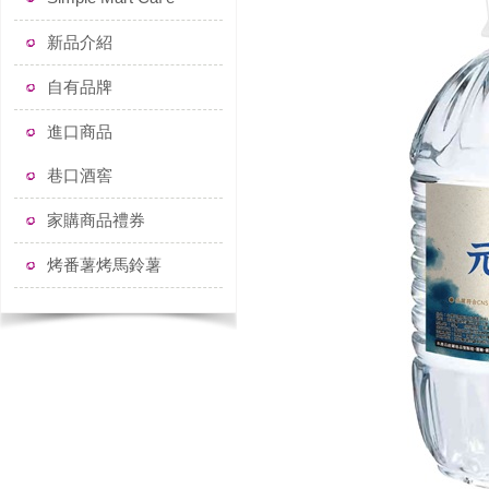
新品介紹
自有品牌
進口商品
巷口酒窖
家購商品禮券
烤番薯烤馬鈴薯