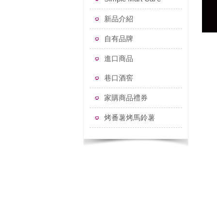
新品介紹
自有品牌
進口商品
巷口酒窖
家購商品禮券
烤番薯烤馬鈴薯