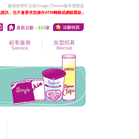
建議使用IE11或Google Chrome版本瀏覽器
資訊，也不會要求您操作ATM轉帳或網銀匯款」
|
最新店數：
815
家
顧客服務
加盟招募
Service
Recruit