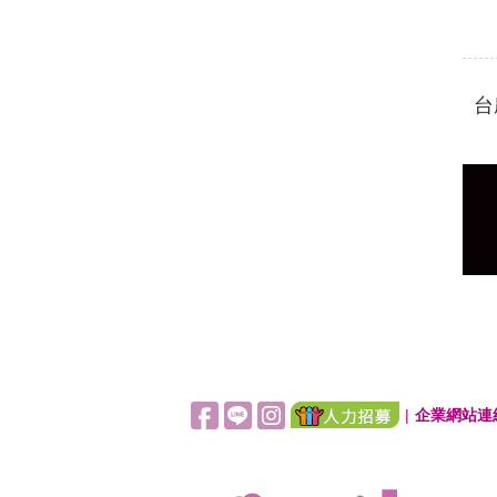
台
|
企業網站連