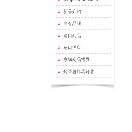
新品介紹
自有品牌
進口商品
巷口酒窖
家購商品禮券
烤番薯烤馬鈴薯