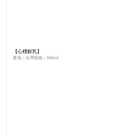
【心樸鮮乳】
產地：台灣規格：946ml