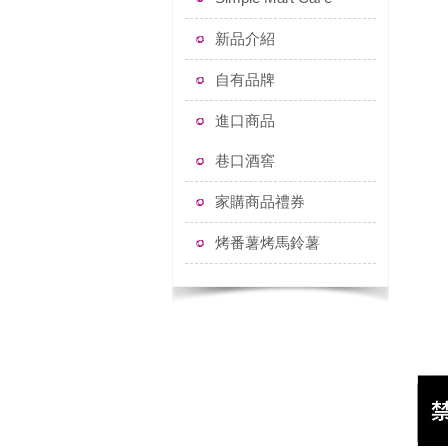
新品介紹
自有品牌
進口商品
巷口酒窖
家購商品禮券
烤番薯烤馬鈴薯