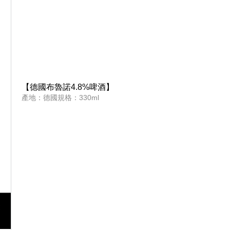
【德國布魯諾4.8%啤酒】
產地：德國規格：330ml