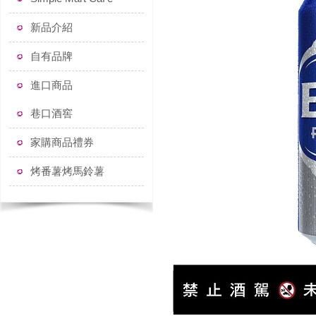
新品介紹
自有品牌
進口商品
巷口酒窖
家購商品禮券
烤番薯烤馬鈴薯