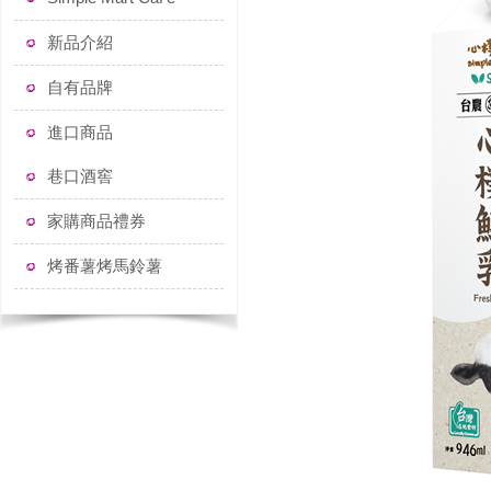
新品介紹
自有品牌
進口商品
巷口酒窖
家購商品禮券
烤番薯烤馬鈴薯