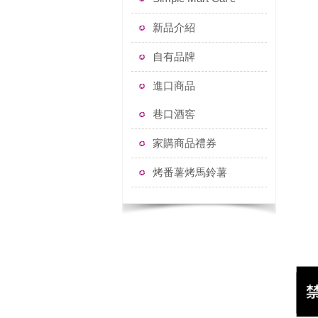
新品介紹
自有品牌
進口商品
巷口酒窖
家購商品禮券
烤番薯烤馬鈴薯