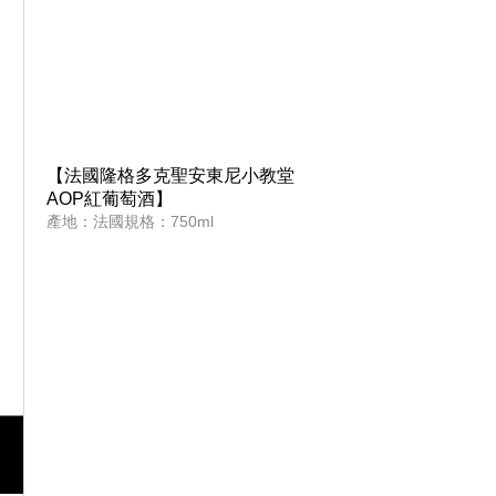
【法國隆格多克聖安東尼小教堂
AOP紅葡萄酒】
產地：法國規格：750ml