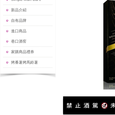
新品介紹
自有品牌
進口商品
巷口酒窖
家購商品禮券
烤番薯烤馬鈴薯