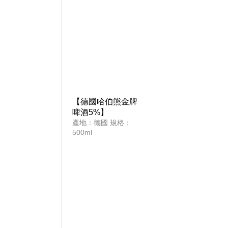
【德國哈伯熊金牌
啤酒5%】
產地：德國 規格：
500ml