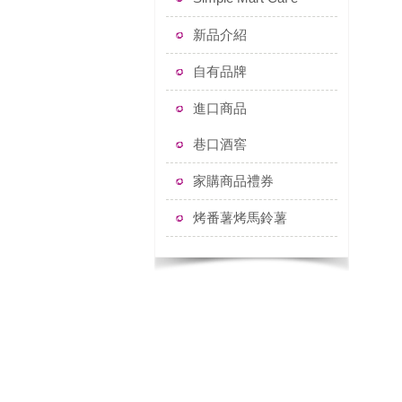
新品介紹
自有品牌
進口商品
巷口酒窖
家購商品禮券
烤番薯烤馬鈴薯