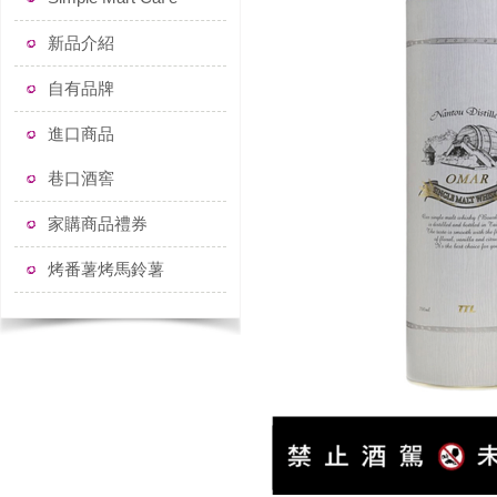
新品介紹
自有品牌
進口商品
巷口酒窖
家購商品禮券
烤番薯烤馬鈴薯