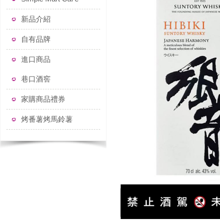
新品介紹
自有品牌
進口商品
巷口酒窖
家購商品禮券
烤番薯烤馬鈴薯