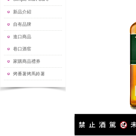
新品介紹
自有品牌
進口商品
巷口酒窖
家購商品禮券
烤番薯烤馬鈴薯