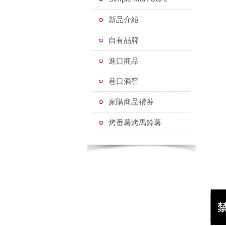
新品介紹
自有品牌
進口商品
巷口酒窖
家購商品禮券
烤番薯烤馬鈴薯