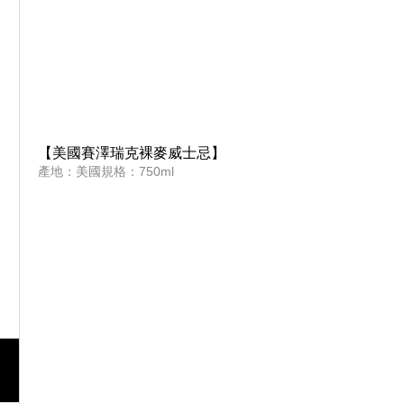
【美國賽澤瑞克裸麥威士忌】
產地：美國規格：750ml