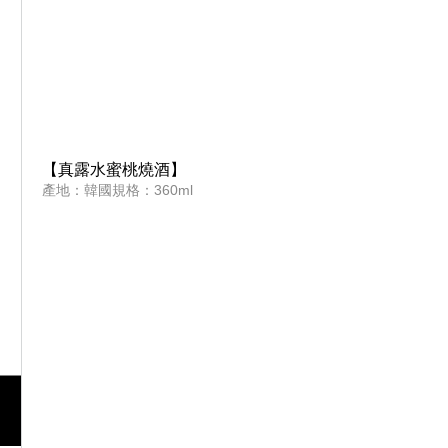
【真露水蜜桃燒酒】
產地：韓國規格：360ml