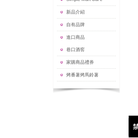
新品介紹
自有品牌
進口商品
巷口酒窖
家購商品禮券
烤番薯烤馬鈴薯