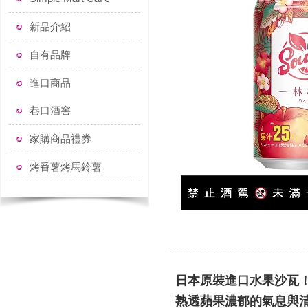
新品介紹
自有品牌
進口商品
巷口酒窖
家購商品禮券
烤番薯烤馬鈴薯
日本原裝進口水果沙瓦！
熟透蘋果濃郁的氣息與