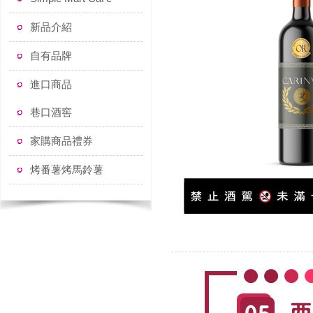
新品介紹
自有品牌
進口商品
巷口酒窖
家購商品禮券
烤番薯烤馬鈴薯