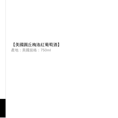
【美國圓丘梅洛紅葡萄酒】
產地：美國規格：750ml