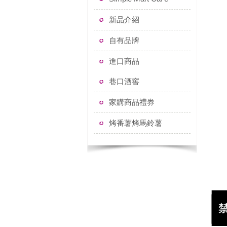
新品介紹
自有品牌
進口商品
巷口酒窖
家購商品禮券
烤番薯烤馬鈴薯