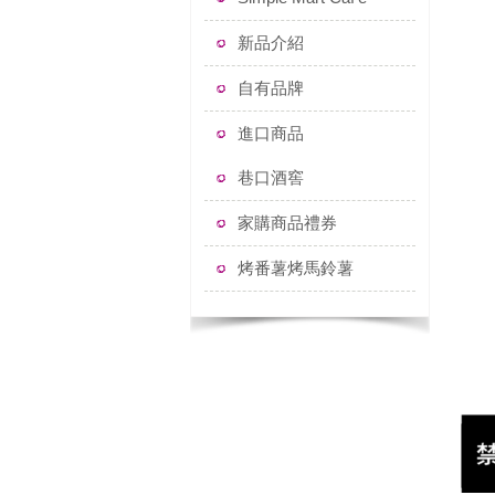
新品介紹
自有品牌
進口商品
巷口酒窖
家購商品禮券
烤番薯烤馬鈴薯