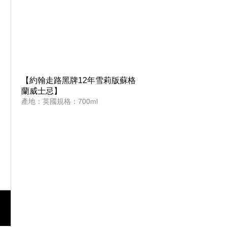
【約翰走路黑牌12年雪莉版蘇格
蘭威士忌】
產地：英國規格：700ml