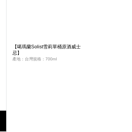
【噶瑪蘭Solist雪莉單桶原酒威士
忌】
產地：台灣規格：700ml