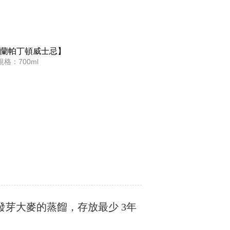
蘭帕丁頓威士忌】
格：700ml
芽大麥的蒸餾，存放最少 3年