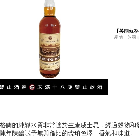
【英國蘇格
產地：英國 規
格蘭的純靜水質非常適於生產威士忌，經過穀物和發
陳年陳釀賦予無與倫比的琥珀色澤，香氣和味道。