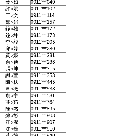
葉○如
0911***040
許○娥
0911***102
王○文
0911***114
鄭○娟
0911***157
鐘○雄
0911***172
鐘○坤
0911***173
李○毅
0911***205
邱○婷
0911***280
黃○娥
0911***281
余○傳
0911***286
張○坤
0911***315
謝○萱
0911***353
陳○杕
0911***445
卓○微
0911***538
詹○宇
0911***581
莊○茹
0911***764
陳○杰
0911***895
蘇○彰
0911***903
江○潔
0911***907
沈○薇
0911***910
莊○婷
0911***940