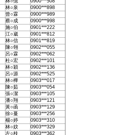
林○憶
0900***508
林○泉
0900***898
曾○霖
0900***989
蔡○成
0900***998
施○伯
0901***222
江○崴
0901***812
林○信
0901***819
陳○翎
0902***055
呂○霖
0902***062
杜○宏
0902***101
林○穎
0902***136
呂○源
0902***525
林○樺
0903***017
陳○茹
0903***054
張○潔
0903***105
潘○翔
0903***121
黃○函
0903***129
徐○蔓
0903***256
楊○婷
0903***310
林○妏
0903***329
左○枝
0903***362