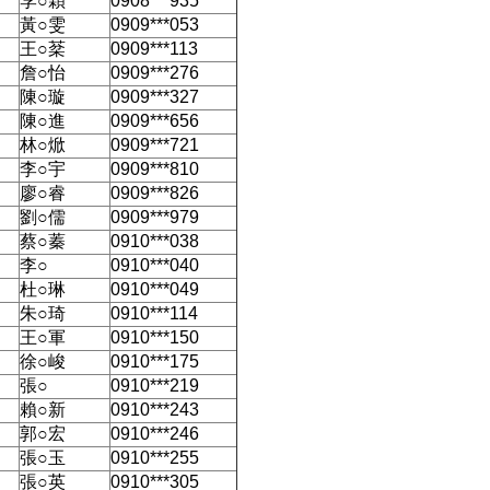
李○穎
0908***935
黃○雯
0909***053
王○棻
0909***113
詹○怡
0909***276
陳○璇
0909***327
陳○進
0909***656
林○焮
0909***721
李○宇
0909***810
廖○睿
0909***826
劉○儒
0909***979
蔡○蓁
0910***038
李○
0910***040
杜○琳
0910***049
朱○琦
0910***114
王○軍
0910***150
徐○峻
0910***175
張○
0910***219
賴○新
0910***243
郭○宏
0910***246
張○玉
0910***255
張○英
0910***305