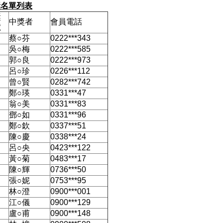
獎名單列表
獎
中獎者
會員電話
號
蔡○芬
0222***343
吳○梅
0222***585
郭○良
0222***973
呂○珍
0226***112
曾○賢
0282***742
鄭○瑛
0331***47
翁○美
0331***83
鄧○如
0331***96
鄭○欽
0337***51
陳○慶
0338***24
呂○央
0423***122
黃○菊
0483***17
陳○輝
0736***50
張○妮
0753***95
林○澄
0900***001
江○儀
0900***129
盧○甫
0900***148