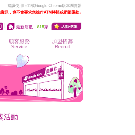
建議使用IE11或Google Chrome版本瀏覽器
資訊，也不會要求您操作ATM轉帳或網銀匯款」
|
最新店數：
815
家
顧客服務
加盟招募
Service
Recruit
獎活動